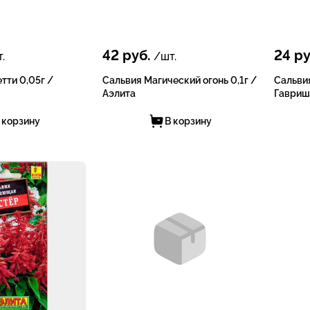
42
руб.
24
ру
.
/шт.
тти 0,05г /
Сальвия Магический огонь 0,1г /
Сальви
Аэлита
Гавриш
 корзину
В корзину