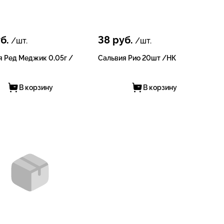
б.
38
руб.
/шт.
/шт.
я Ред Меджик 0,05г /
Сальвия Рио 20шт /НК
В корзину
В корзину