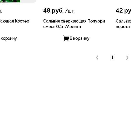
48
руб.
42
ру
.
/шт.
кающая Костер
Сальвия сверкающая Попурри
Сальви
смесь 0,1г /Аэлита
ворота
 корзину
В корзину
1