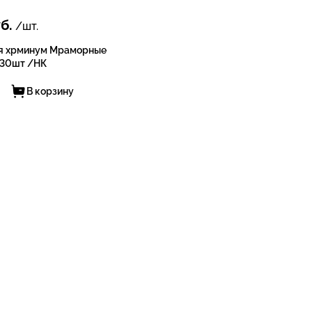
б.
/шт.
я хрминум Мраморные
 30шт /НК
В корзину