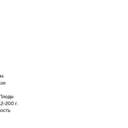
м.
азе
 Плоды
2-200 г.
ность