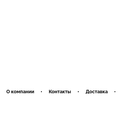
О компании
•
Контакты
•
Доставка
•
Условия обмена и возврата
Пользовательское соглашение